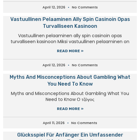
April 12, 2026
No Comments
Vastuullinen Pelaaminen Ally Spin Casinoin Opas
Turvalliseen Kasinoon
Vastuullinen pelaaminen ally spin casinoin opas
turvalliseen kasinoon Miksi vastuullinen pelaaminen on
READ MORE »
April 12, 2026
No Comments
Myths And Misconceptions About Gambling What
You Need To Know
Myths and Misconceptions About Gambling What You
Need to Know Ο τζόγος
READ MORE »
April 11, 2026
No Comments
Glücksspiel Für Anfänger Ein Umfassender