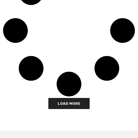
LOAD MORE