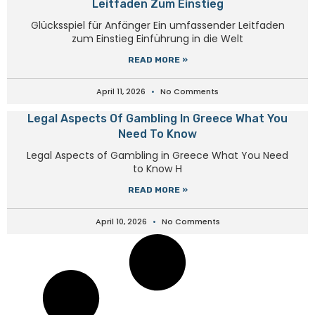
Leitfaden Zum Einstieg
Glücksspiel für Anfänger Ein umfassender Leitfaden
zum Einstieg Einführung in die Welt
READ MORE »
April 11, 2026
No Comments
Legal Aspects Of Gambling In Greece What You
Need To Know
Legal Aspects of Gambling in Greece What You Need
to Know Η
READ MORE »
April 10, 2026
No Comments